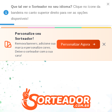
Que tal ver o Sorteador no seu idioma?
 Clique no ícone da 
MENU
bandeira no canto superior direito para ver as opções 
disponíveis!
Números
Nomes
Rifas
Personalizar
Personalize seu
Sorteador!
Remova banners, adicione sua
Personalizar Agora
marca e personalize cores.
Deixe o sorteador com a sua
cara!