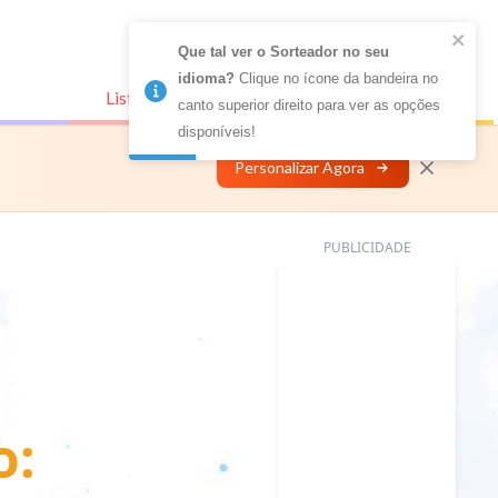
Que tal ver o Sorteador no seu 
idioma?
 Clique no ícone da bandeira no 
Listas Conectadas
Personalizar
canto superior direito para ver as opções 
disponíveis!
Personalizar Agora
PUBLICIDADE
o: