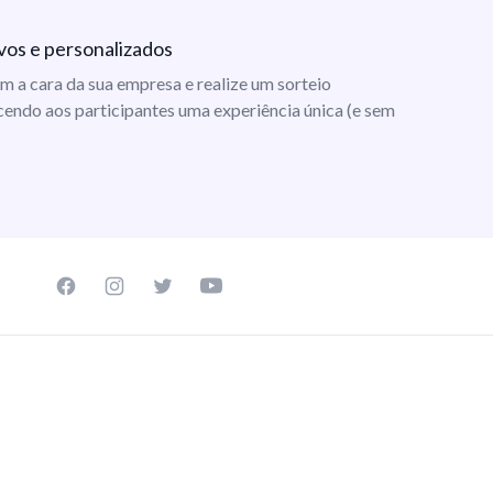
vos e personalizados
m a cara da sua empresa e realize um sorteio
cendo aos participantes uma experiência única (e sem
Facebook page
Instagram page
Twitter page
Youtube