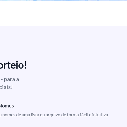
orteio!
- para a
ciais!
e Nomes
ou nomes de uma lista ou arquivo de forma fácil e intuitiva