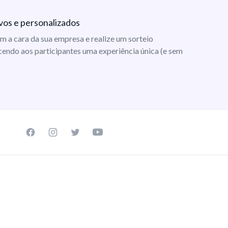
vos e personalizados
m a cara da sua empresa e realize um sorteio
cendo aos participantes uma experiência única (e sem
Facebook page
Instagram page
Twitter page
Youtube