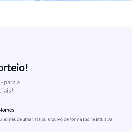
orteio!
- para a
ciais!
e Nomes
ou nomes de uma lista ou arquivo de forma fácil e intuitiva