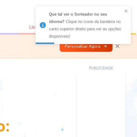
Que tal ver o Sorteador no seu 
idioma?
 Clique no ícone da bandeira no 
Listas Conectadas
Personalizar
canto superior direito para ver as opções 
disponíveis!
Personalizar Agora
PUBLICIDADE
o: