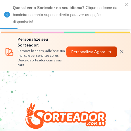
Que tal ver o Sorteador no seu idioma?
 Clique no ícone da 
MENU
bandeira no canto superior direito para ver as opções 
disponíveis!
Números
Nomes
Rifas
Personalizar
Personalize seu
Sorteador!
Remova banners, adicione sua
Personalizar Agora
marca e personalize cores.
Deixe o sorteador com a sua
cara!