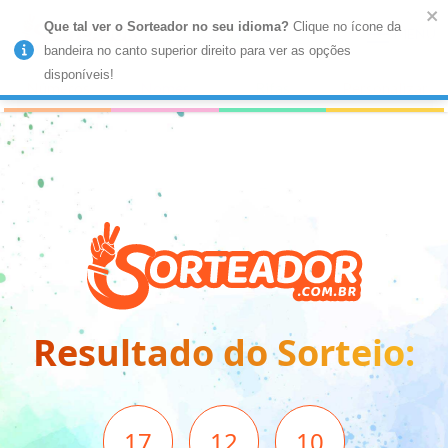
Que tal ver o Sorteador no seu idioma?
 Clique no ícone da 
MENU
bandeira no canto superior direito para ver as opções 
disponíveis!
Números
Nomes
Rifas
Personalizar
Resultado do Sorteio:
17
12
10