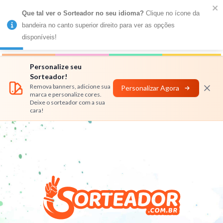
Que tal ver o Sorteador no seu idioma?
 Clique no ícone da 
MENU
bandeira no canto superior direito para ver as opções 
disponíveis!
Números
Nomes
Rifas
Personalizar
Personalize seu
Sorteador!
Remova banners, adicione sua
Personalizar Agora
marca e personalize cores.
Deixe o sorteador com a sua
cara!