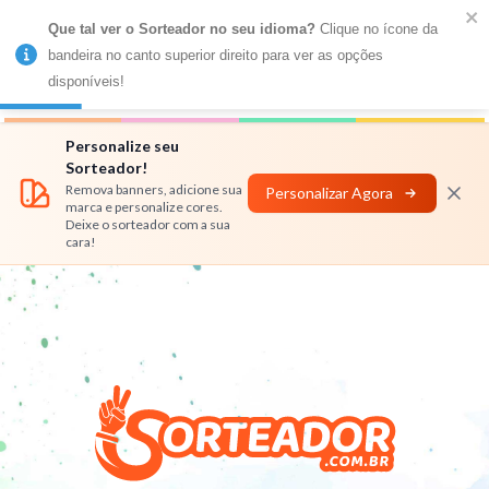
Que tal ver o Sorteador no seu idioma?
 Clique no ícone da 
MENU
bandeira no canto superior direito para ver as opções 
disponíveis!
Números
Nomes
Rifas
Personalizar
Personalize seu
Sorteador!
Remova banners, adicione sua
Personalizar Agora
marca e personalize cores.
Deixe o sorteador com a sua
cara!