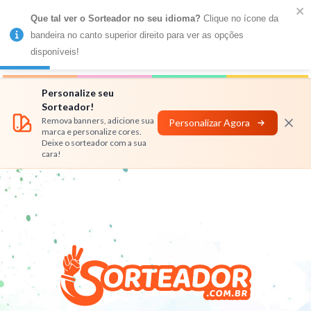
Que tal ver o Sorteador no seu idioma?
 Clique no ícone da 
MENU
bandeira no canto superior direito para ver as opções 
disponíveis!
Números
Nomes
Rifas
Personalizar
Personalize seu
Sorteador!
Remova banners, adicione sua
Personalizar Agora
marca e personalize cores.
Deixe o sorteador com a sua
cara!