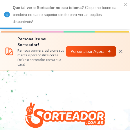
Que tal ver o Sorteador no seu idioma?
 Clique no ícone da 
MENU
bandeira no canto superior direito para ver as opções 
disponíveis!
Números
Nomes
Rifas
Personalizar
Personalize seu
Sorteador!
Remova banners, adicione sua
Personalizar Agora
marca e personalize cores.
Deixe o sorteador com a sua
cara!