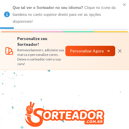
Que tal ver o Sorteador no seu idioma?
 Clique no ícone da 
MENU
bandeira no canto superior direito para ver as opções 
disponíveis!
Números
Nomes
Rifas
Personalizar
Personalize seu
Sorteador!
Remova banners, adicione sua
Personalizar Agora
marca e personalize cores.
Deixe o sorteador com a sua
cara!