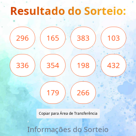
Resultado do Sorteio:
296
165
383
103
336
354
198
432
179
266
Copiar para Área de Transferência
Informações do Sorteio