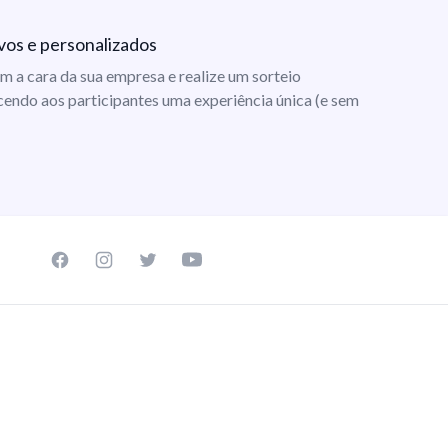
vos e personalizados
m a cara da sua empresa e realize um sorteio
cendo aos participantes uma experiência única (e sem
Facebook page
Instagram page
Twitter page
Youtube