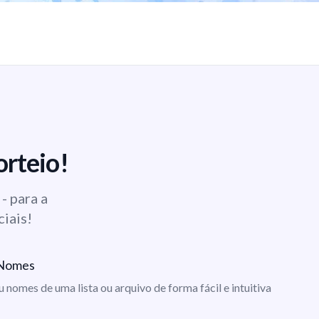
orteio!
- para a
ciais!
e Nomes
ou nomes de uma lista ou arquivo de forma fácil e intuitiva