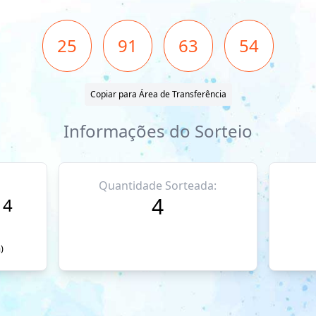
25
91
63
54
Copiar para Área de Transferência
Informações do Sorteio
Quantidade Sorteada:
4
14
)