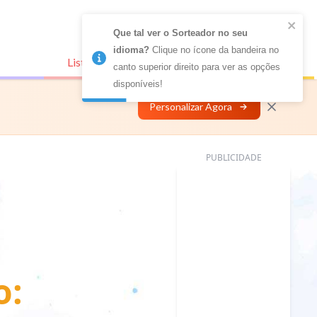
Que tal ver o Sorteador no seu 
idioma?
 Clique no ícone da bandeira no 
Listas Conectadas
Personalizar
canto superior direito para ver as opções 
disponíveis!
Personalizar Agora
PUBLICIDADE
o: