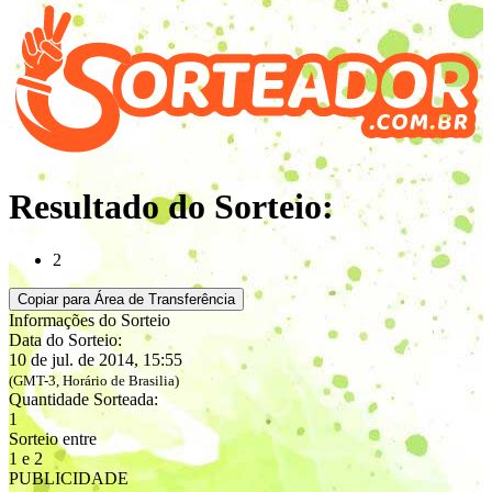
Resultado do Sorteio:
2
Copiar para Área de Transferência
Informações do Sorteio
Data do Sorteio:
10 de jul. de 2014, 15:55
(GMT-3, Horário de Brasilia)
Quantidade Sorteada:
1
Sorteio entre
1 e 2
PUBLICIDADE