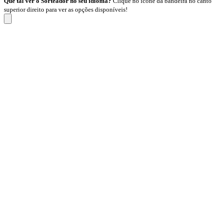
Que tal ver o Sorteador no seu idioma?
Clique no ícone da bandeira no canto
superior direito para ver as opções disponíveis!