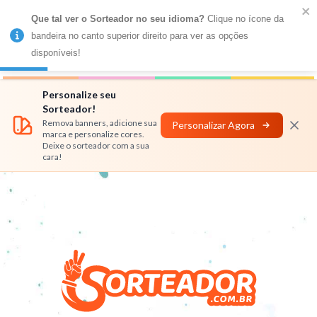
Que tal ver o Sorteador no seu idioma?
 Clique no ícone da 
MENU
bandeira no canto superior direito para ver as opções 
disponíveis!
Números
Nomes
Rifas
Personalizar
Personalize seu
Sorteador!
Remova banners, adicione sua
Personalizar Agora
marca e personalize cores.
Deixe o sorteador com a sua
cara!