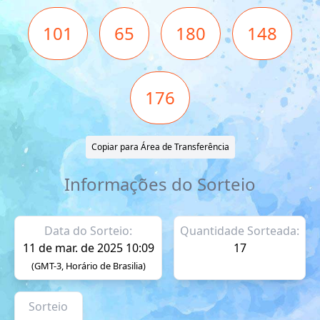
101
65
180
148
176
Copiar para Área de Transferência
Informações do Sorteio
Data do Sorteio:
Quantidade Sorteada:
11 de mar. de 2025 10:09
17
(GMT-3, Horário de Brasilia)
Sorteio