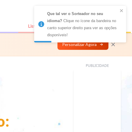
Que tal ver o Sorteador no seu 
idioma?
 Clique no ícone da bandeira no 
Listas Conectadas
Personalizar
canto superior direito para ver as opções 
disponíveis!
Personalizar Agora
PUBLICIDADE
o: