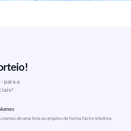
orteio!
- para a
ciais!
e Nomes
ou nomes de uma lista ou arquivo de forma fácil e intuitiva