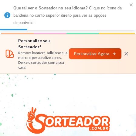
Que tal ver o Sorteador no seu idioma?
 Clique no ícone da 
MENU
bandeira no canto superior direito para ver as opções 
disponíveis!
Números
Nomes
Rifas
Personalizar
Personalize seu
Sorteador!
Remova banners, adicione sua
Personalizar Agora
marca e personalize cores.
Deixe o sorteador com a sua
cara!