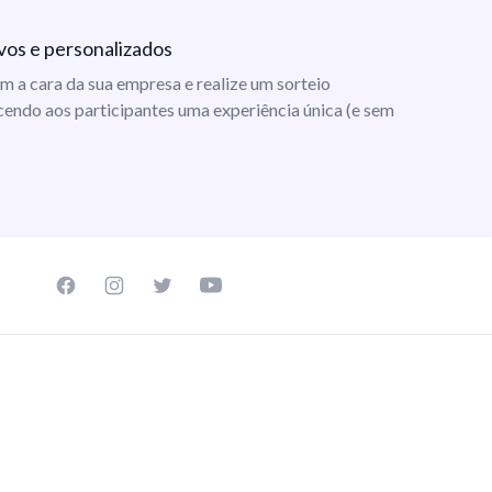
vos e personalizados
m a cara da sua empresa e realize um sorteio
cendo aos participantes uma experiência única (e sem
Facebook page
Instagram page
Twitter page
Youtube