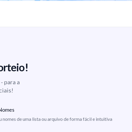
orteio!
- para a
ciais!
e Nomes
ou nomes de uma lista ou arquivo de forma fácil e intuitiva