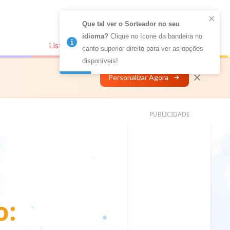
Que tal ver o Sorteador no seu 
idioma?
 Clique no ícone da bandeira no 
Listas Conectadas
Personalizar
canto superior direito para ver as opções 
disponíveis!
Personalizar Agora
PUBLICIDADE
o: