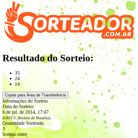
Resultado do Sorteio:
35
24
14
Copiar para Área de Transferência
Informações do Sorteio
Data do Sorteio:
6 de jul. de 2014, 17:47
(GMT-3, Horário de Brasilia)
Quantidade Sorteada:
3
Sorteio entre