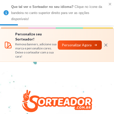
Que tal ver o Sorteador no seu idioma?
 Clique no ícone da 
MENU
bandeira no canto superior direito para ver as opções 
disponíveis!
Números
Nomes
Rifas
Personalizar
Personalize seu
Sorteador!
Remova banners, adicione sua
Personalizar Agora
marca e personalize cores.
Deixe o sorteador com a sua
cara!