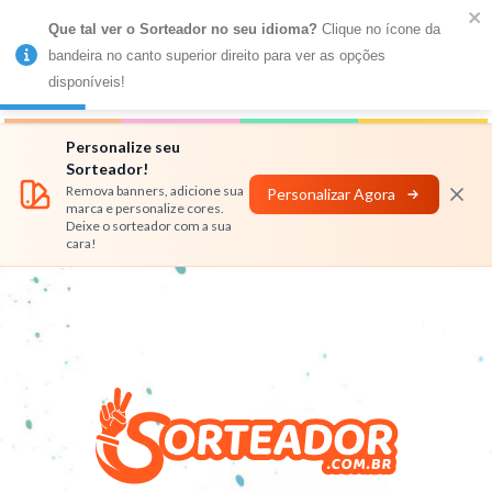
Que tal ver o Sorteador no seu idioma?
 Clique no ícone da 
MENU
bandeira no canto superior direito para ver as opções 
disponíveis!
Números
Nomes
Rifas
Personalizar
Personalize seu
Sorteador!
Remova banners, adicione sua
Personalizar Agora
marca e personalize cores.
Deixe o sorteador com a sua
cara!