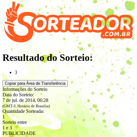
Resultado do Sorteio:
3
Copiar para Área de Transferência
Informações do Sorteio
Data do Sorteio:
7 de jul. de 2014, 06:28
(GMT-3, Horário de Brasilia)
Quantidade Sorteada:
1
Sorteio entre
1 e 3
PUBLICIDADE