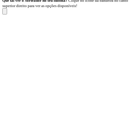
Que tal ver o Sorteador no seu idioma?
Clique no ícone da bandeira no canto
superior direito para ver as opções disponíveis!