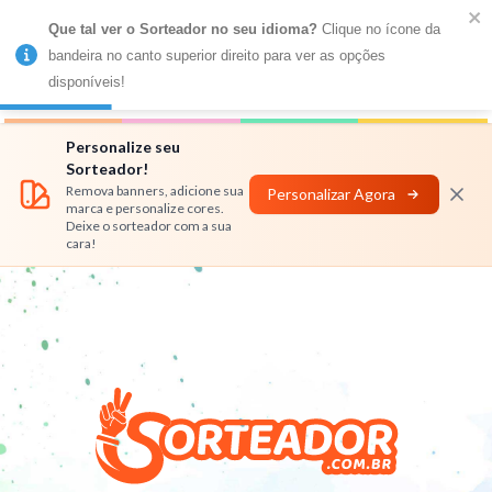
Que tal ver o Sorteador no seu idioma?
 Clique no ícone da 
MENU
bandeira no canto superior direito para ver as opções 
disponíveis!
Números
Nomes
Rifas
Personalizar
Personalize seu
Sorteador!
Remova banners, adicione sua
Personalizar Agora
marca e personalize cores.
Deixe o sorteador com a sua
cara!