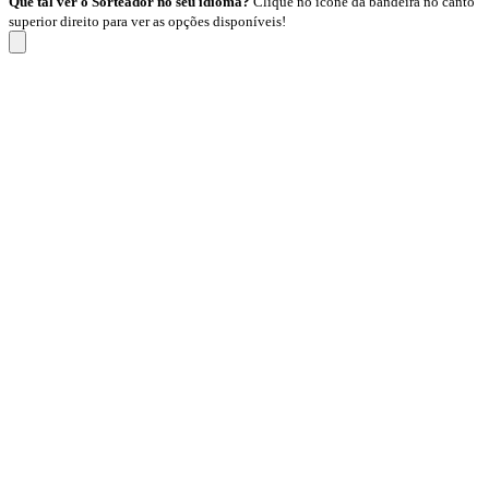
Que tal ver o Sorteador no seu idioma?
Clique no ícone da bandeira no canto
superior direito para ver as opções disponíveis!