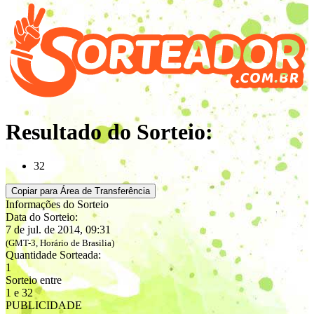
Resultado do Sorteio:
32
Copiar para Área de Transferência
Informações do Sorteio
Data do Sorteio:
7 de jul. de 2014, 09:31
(GMT-3, Horário de Brasilia)
Quantidade Sorteada:
1
Sorteio entre
1 e 32
PUBLICIDADE