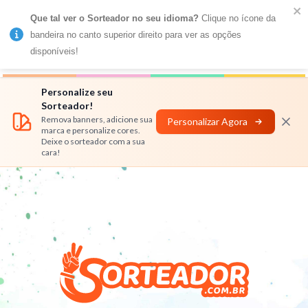
Que tal ver o Sorteador no seu idioma?
 Clique no ícone da 
MENU
bandeira no canto superior direito para ver as opções 
disponíveis!
Números
Nomes
Rifas
Personalizar
Personalize seu
Sorteador!
Remova banners, adicione sua
Personalizar Agora
marca e personalize cores.
Deixe o sorteador com a sua
cara!