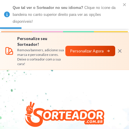
Que tal ver o Sorteador no seu idioma?
 Clique no ícone da 
MENU
bandeira no canto superior direito para ver as opções 
disponíveis!
Números
Nomes
Rifas
Personalizar
Personalize seu
Sorteador!
Remova banners, adicione sua
Personalizar Agora
marca e personalize cores.
Deixe o sorteador com a sua
cara!