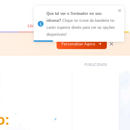
Que tal ver o Sorteador no seu 
idioma?
 Clique no ícone da bandeira no 
Listas Conectadas
Personalizar
canto superior direito para ver as opções 
disponíveis!
Personalizar Agora
PUBLICIDADE
o: