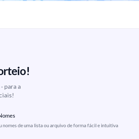
orteio!
- para a
ciais!
e Nomes
ou nomes de uma lista ou arquivo de forma fácil e intuitiva