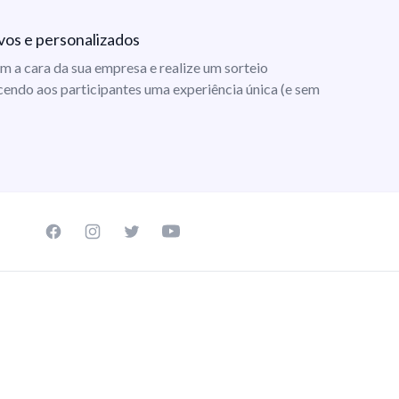
vos e personalizados
m a cara da sua empresa e realize um sorteio
cendo aos participantes uma experiência única (e sem
Facebook page
Instagram page
Twitter page
Youtube