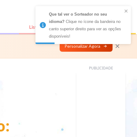
Que tal ver o Sorteador no seu 
idioma?
 Clique no ícone da bandeira no 
Listas Conectadas
Personalizar
canto superior direito para ver as opções 
disponíveis!
Personalizar Agora
PUBLICIDADE
o: