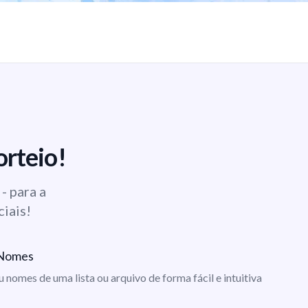
orteio!
- para a
ciais!
e Nomes
ou nomes de uma lista ou arquivo de forma fácil e intuitiva