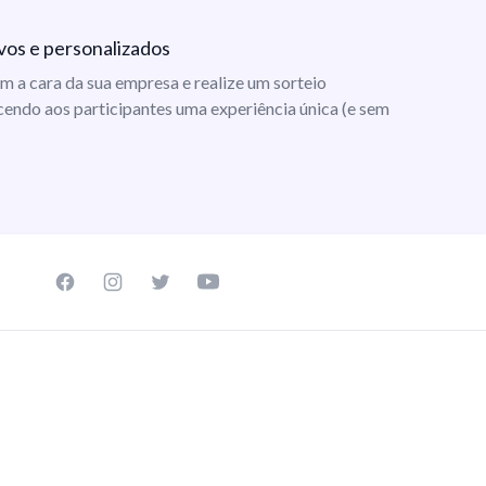
vos e personalizados
m a cara da sua empresa e realize um sorteio
cendo aos participantes uma experiência única (e sem
Facebook page
Instagram page
Twitter page
Youtube