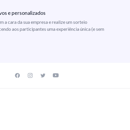
vos e personalizados
m a cara da sua empresa e realize um sorteio
cendo aos participantes uma experiência única (e sem
Facebook page
Instagram page
Twitter page
Youtube