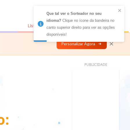
Que tal ver o Sorteador no seu 
idioma?
 Clique no ícone da bandeira no 
Listas Conectadas
Personalizar
canto superior direito para ver as opções 
disponíveis!
Personalizar Agora
PUBLICIDADE
o: