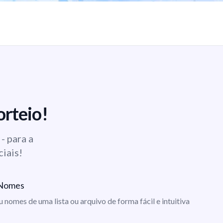
orteio!
- para a
ciais!
e Nomes
ou nomes de uma lista ou arquivo de forma fácil e intuitiva