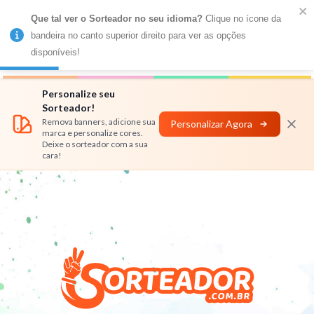
Que tal ver o Sorteador no seu idioma?
 Clique no ícone da 
MENU
bandeira no canto superior direito para ver as opções 
disponíveis!
Números
Nomes
Rifas
Personalizar
Personalize seu
Sorteador!
Remova banners, adicione sua
Personalizar Agora
marca e personalize cores.
Deixe o sorteador com a sua
cara!