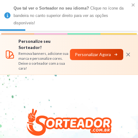
Que tal ver o Sorteador no seu idioma?
 Clique no ícone da 
MENU
bandeira no canto superior direito para ver as opções 
disponíveis!
Números
Nomes
Rifas
Personalizar
Personalize seu
Sorteador!
Remova banners, adicione sua
Personalizar Agora
marca e personalize cores.
Deixe o sorteador com a sua
cara!