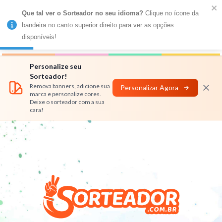
Que tal ver o Sorteador no seu idioma?
 Clique no ícone da 
MENU
bandeira no canto superior direito para ver as opções 
disponíveis!
Números
Nomes
Rifas
Personalizar
Personalize seu
Sorteador!
Remova banners, adicione sua
Personalizar Agora
marca e personalize cores.
Deixe o sorteador com a sua
cara!