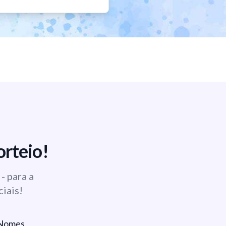
orteio!
- para a
ciais!
e Nomes