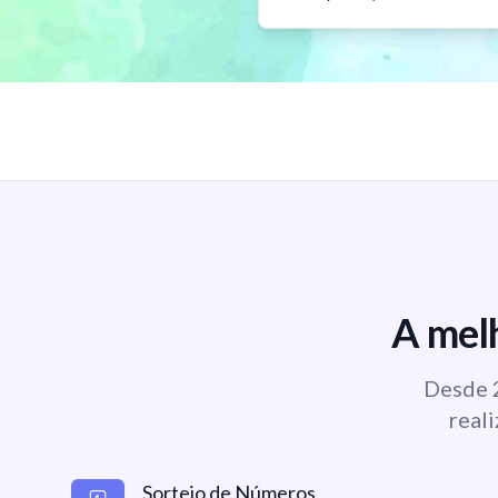
A melh
Desde 2
reali
Sorteio de Números