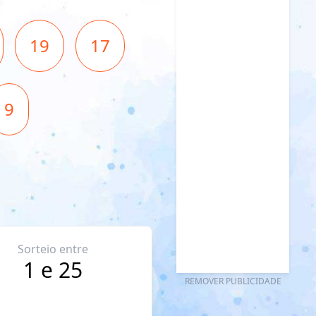
19
17
9
Sorteio entre
1 e 25
REMOVER PUBLICIDADE