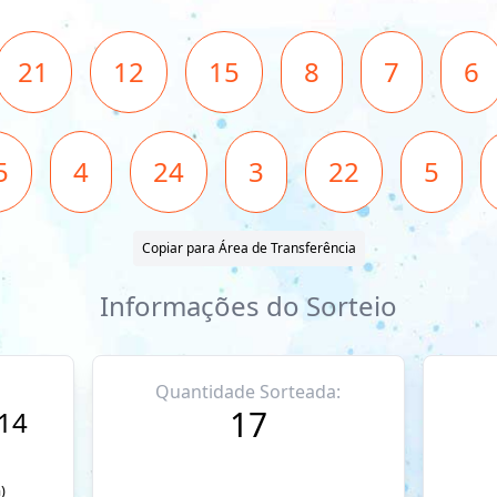
21
12
15
8
7
6
5
4
24
3
22
5
Copiar para Área de Transferência
Informações do Sorteio
Quantidade Sorteada:
17
014
)