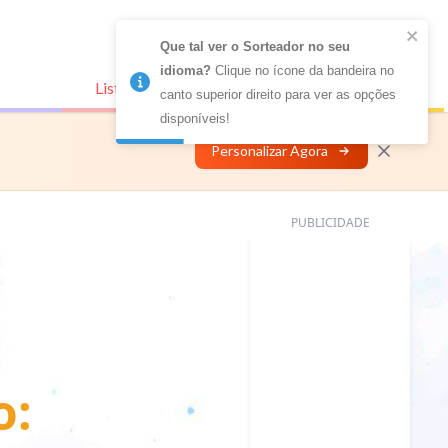
Que tal ver o Sorteador no seu 
idioma?
 Clique no ícone da bandeira no 
Listas Conectadas
Personalizar
canto superior direito para ver as opções 
disponíveis!
Personalizar Agora
PUBLICIDADE
o: