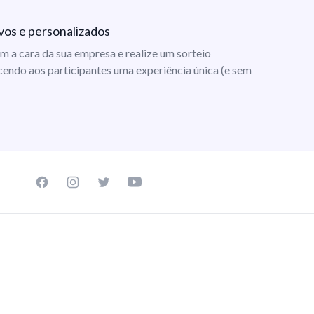
vos e personalizados
m a cara da sua empresa e realize um sorteio
cendo aos participantes uma experiência única (e sem
Facebook page
Instagram page
Twitter page
Youtube