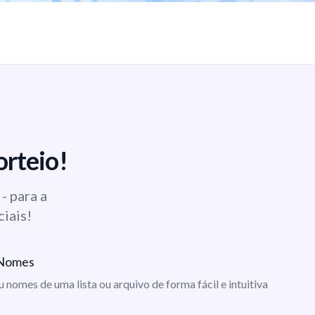
orteio!
- para a
ciais!
e Nomes
ou nomes de uma lista ou arquivo de forma fácil e intuitiva