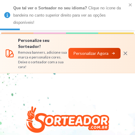
Que tal ver o Sorteador no seu idioma?
 Clique no ícone da 
MENU
bandeira no canto superior direito para ver as opções 
disponíveis!
Números
Nomes
Rifas
Personalizar
Personalize seu
Sorteador!
Remova banners, adicione sua
Personalizar Agora
marca e personalize cores.
Deixe o sorteador com a sua
cara!