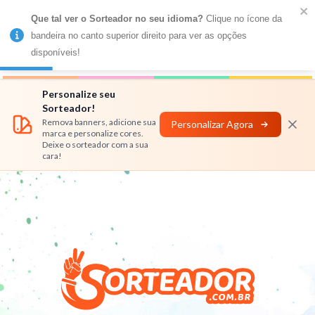
Que tal ver o Sorteador no seu idioma?
 Clique no ícone da 
MENU
bandeira no canto superior direito para ver as opções 
disponíveis!
Números
Nomes
Rifas
Personalizar
Personalize seu
Sorteador!
Remova banners, adicione sua
Personalizar Agora
marca e personalize cores.
Deixe o sorteador com a sua
cara!