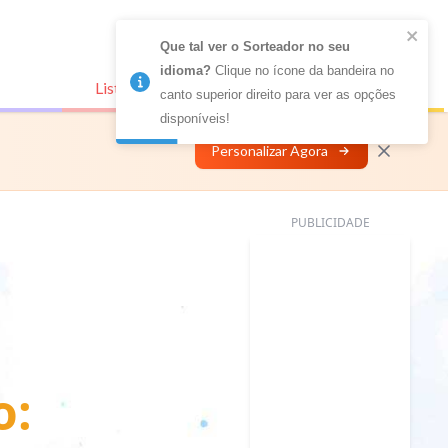
Que tal ver o Sorteador no seu 
idioma?
 Clique no ícone da bandeira no 
Listas Conectadas
Personalizar
canto superior direito para ver as opções 
disponíveis!
Personalizar Agora
PUBLICIDADE
o: