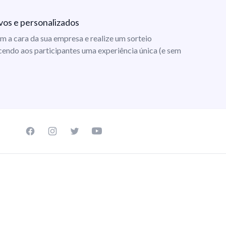
vos e personalizados
m a cara da sua empresa e realize um sorteio
cendo aos participantes uma experiência única (e sem
Facebook page
Instagram page
Twitter page
Youtube