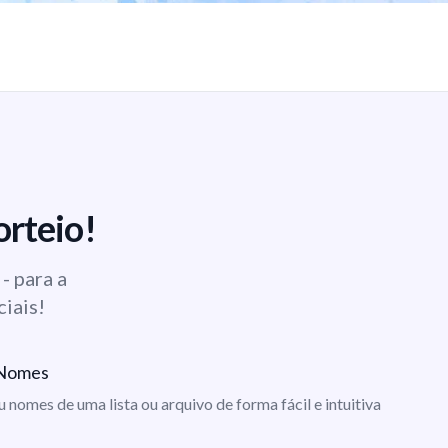
orteio!
- para a
ciais!
e Nomes
ou nomes de uma lista ou arquivo de forma fácil e intuitiva