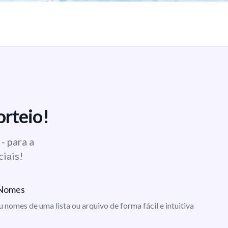
orteio!
- para a
ciais!
e Nomes
ou nomes de uma lista ou arquivo de forma fácil e intuitiva