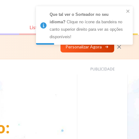
Que tal ver o Sorteador no seu 
idioma?
 Clique no ícone da bandeira no 
Listas Conectadas
Personalizar
canto superior direito para ver as opções 
disponíveis!
Personalizar Agora
PUBLICIDADE
o: