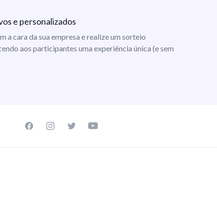
vos e personalizados
m a cara da sua empresa e realize um sorteio
cendo aos participantes uma experiência única (e sem
Facebook page
Instagram page
Twitter page
Youtube