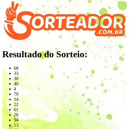
Resultado do Sorteio:
68
33
30
40
4
79
14
22
61
26
54
13