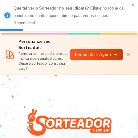
Que tal ver o Sorteador no seu idioma?
 Clique no ícone da 
MENU
bandeira no canto superior direito para ver as opções 
disponíveis!
Números
Nomes
Rifas
Personalizar
Personalize seu
Sorteador!
Remova banners, adicione sua
Personalizar Agora
marca e personalize cores.
Deixe o sorteador com a sua
cara!