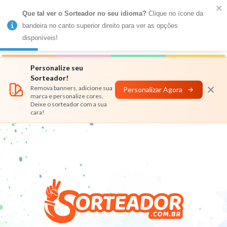
Que tal ver o Sorteador no seu idioma?
 Clique no ícone da 
MENU
bandeira no canto superior direito para ver as opções 
disponíveis!
Números
Nomes
Rifas
Personalizar
Personalize seu
Sorteador!
Remova banners, adicione sua
Personalizar Agora
marca e personalize cores.
Deixe o sorteador com a sua
cara!