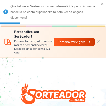
Que tal ver o Sorteador no seu idioma?
 Clique no ícone da 
MENU
bandeira no canto superior direito para ver as opções 
disponíveis!
Números
Nomes
Rifas
Personalizar
Personalize seu
Sorteador!
Remova banners, adicione sua
Personalizar Agora
marca e personalize cores.
Deixe o sorteador com a sua
cara!