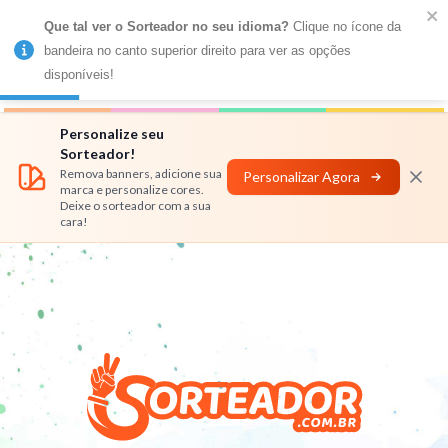
Que tal ver o Sorteador no seu idioma?
 Clique no ícone da 
MENU
bandeira no canto superior direito para ver as opções 
disponíveis!
Números
Nomes
Rifas
Personalizar
Personalize seu
Sorteador!
Remova banners, adicione sua
Personalizar Agora
marca e personalize cores.
Deixe o sorteador com a sua
cara!