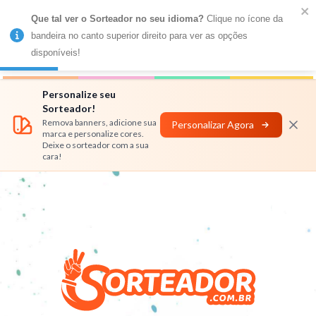
Que tal ver o Sorteador no seu idioma?
 Clique no ícone da 
MENU
bandeira no canto superior direito para ver as opções 
disponíveis!
Números
Nomes
Rifas
Personalizar
Personalize seu
Sorteador!
Remova banners, adicione sua
Personalizar Agora
marca e personalize cores.
Deixe o sorteador com a sua
cara!