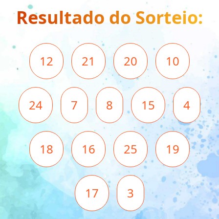
Resultado do Sorteio:
12
21
20
10
24
7
8
15
4
18
16
25
19
17
3