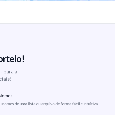
orteio!
- para a
ciais!
e Nomes
ou nomes de uma lista ou arquivo de forma fácil e intuitiva