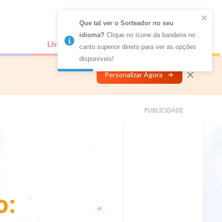
Que tal ver o Sorteador no seu 
idioma?
 Clique no ícone da bandeira no 
Listas Conectadas
Personalizar
canto superior direito para ver as opções 
disponíveis!
Personalizar Agora
PUBLICIDADE
o: