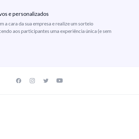
vos e personalizados
m a cara da sua empresa e realize um sorteio
cendo aos participantes uma experiência única (e sem
Facebook page
Instagram page
Twitter page
Youtube