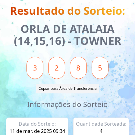
O
Resultado do Sorteio:
ORLA DE ATALAIA
(14,15,16) - TOWNER
3
2
8
5
Copiar para Área de Transferência
Informações do Sorteio
Data do Sorteio:
Quantidade Sorteada:
11 de mar. de 2025 09:34
4