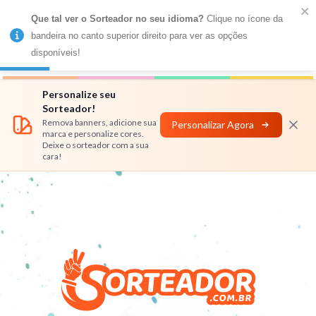
Que tal ver o Sorteador no seu idioma?
 Clique no ícone da 
MENU
bandeira no canto superior direito para ver as opções 
disponíveis!
Números
Nomes
Rifas
Personalizar
Personalize seu
Sorteador!
Remova banners, adicione sua
Personalizar Agora
marca e personalize cores.
Deixe o sorteador com a sua
cara!