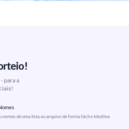
orteio!
- para a
ciais!
e Nomes
ou nomes de uma lista ou arquivo de forma fácil e intuitiva