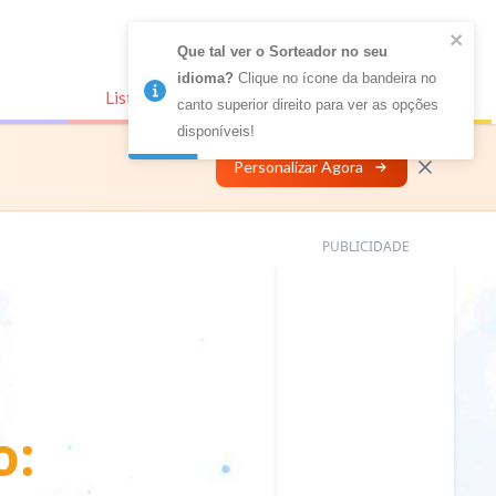
Que tal ver o Sorteador no seu 
idioma?
 Clique no ícone da bandeira no 
Listas Conectadas
Personalizar
canto superior direito para ver as opções 
disponíveis!
Personalizar Agora
PUBLICIDADE
o: