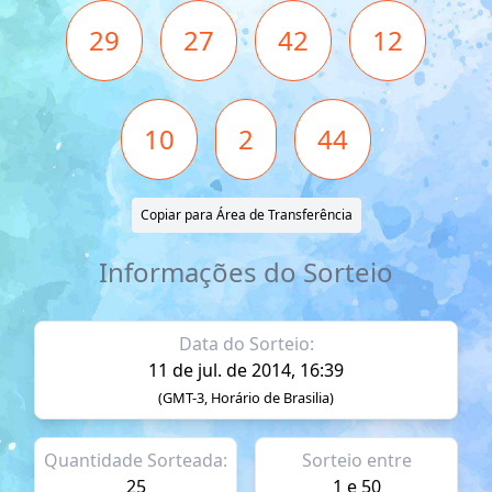
29
27
42
12
10
2
44
Copiar para Área de Transferência
Informações do Sorteio
Data do Sorteio:
11 de jul. de 2014, 16:39
(GMT-3, Horário de Brasilia)
Quantidade Sorteada:
Sorteio entre
25
1 e 50