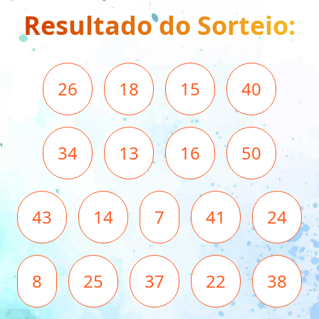
Resultado do Sorteio:
26
18
15
40
34
13
16
50
43
14
7
41
24
8
25
37
22
38