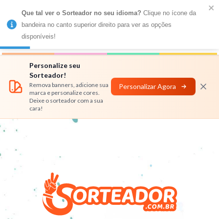
Que tal ver o Sorteador no seu idioma?
 Clique no ícone da 
MENU
bandeira no canto superior direito para ver as opções 
disponíveis!
Números
Nomes
Rifas
Personalizar
Personalize seu
Sorteador!
Remova banners, adicione sua
Personalizar Agora
marca e personalize cores.
Deixe o sorteador com a sua
cara!