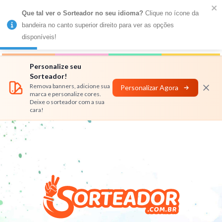
Que tal ver o Sorteador no seu idioma?
 Clique no ícone da 
MENU
bandeira no canto superior direito para ver as opções 
disponíveis!
Números
Nomes
Rifas
Personalizar
Personalize seu
Sorteador!
Remova banners, adicione sua
Personalizar Agora
marca e personalize cores.
Deixe o sorteador com a sua
cara!