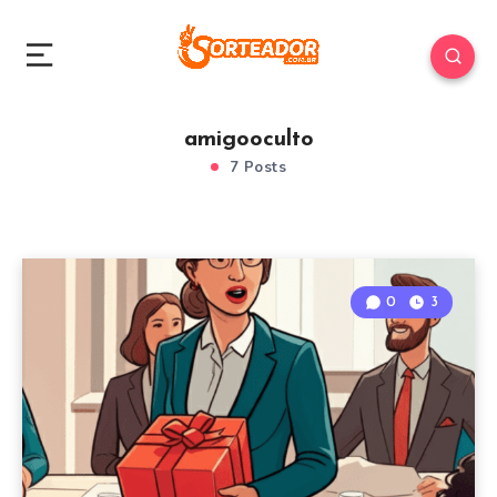
amigooculto
7 Posts
0
3