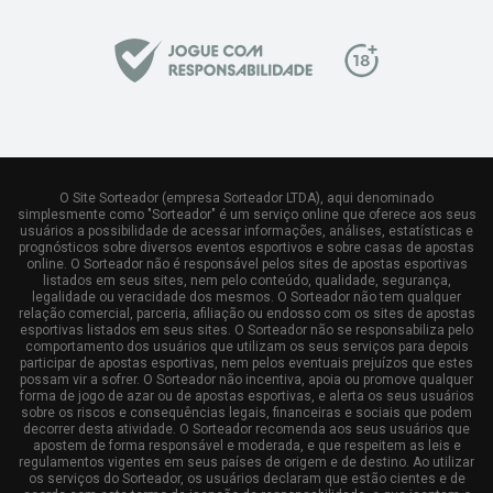
O Site Sorteador (empresa Sorteador LTDA), aqui denominado
simplesmente como "Sorteador" é um serviço online que oferece aos seus
usuários a possibilidade de acessar informações, análises, estatísticas e
prognósticos sobre diversos eventos esportivos e sobre casas de apostas
online. O Sorteador não é responsável pelos sites de apostas esportivas
listados em seus sites, nem pelo conteúdo, qualidade, segurança,
legalidade ou veracidade dos mesmos. O Sorteador não tem qualquer
relação comercial, parceria, afiliação ou endosso com os sites de apostas
esportivas listados em seus sites. O Sorteador não se responsabiliza pelo
comportamento dos usuários que utilizam os seus serviços para depois
participar de apostas esportivas, nem pelos eventuais prejuízos que estes
possam vir a sofrer. O Sorteador não incentiva, apoia ou promove qualquer
forma de jogo de azar ou de apostas esportivas, e alerta os seus usuários
sobre os riscos e consequências legais, financeiras e sociais que podem
decorrer desta atividade. O Sorteador recomenda aos seus usuários que
apostem de forma responsável e moderada, e que respeitem as leis e
regulamentos vigentes em seus países de origem e de destino. Ao utilizar
os serviços do Sorteador, os usuários declaram que estão cientes e de