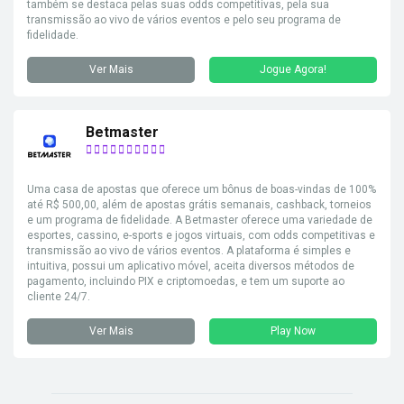
também se destaca pelas suas odds competitivas, pela sua
transmissão ao vivo de vários eventos e pelo seu programa de
fidelidade.
Ver Mais
Jogue Agora!
Betmaster
Uma casa de apostas que oferece um bônus de boas-vindas de 100%
até R$ 500,00, além de apostas grátis semanais, cashback, torneios
e um programa de fidelidade. A Betmaster oferece uma variedade de
esportes, cassino, e-sports e jogos virtuais, com odds competitivas e
transmissão ao vivo de vários eventos. A plataforma é simples e
intuitiva, possui um aplicativo móvel, aceita diversos métodos de
pagamento, incluindo PIX e criptomoedas, e tem um suporte ao
cliente 24/7.
Ver Mais
Play Now