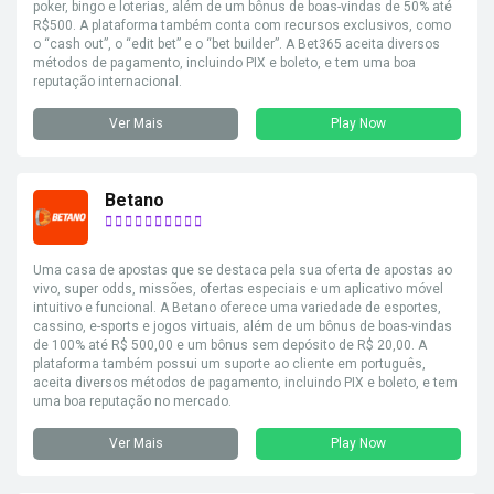
poker, bingo e loterias, além de um bônus de boas-vindas de 50% até
R$500. A plataforma também conta com recursos exclusivos, como
o “cash out”, o “edit bet” e o “bet builder”. A Bet365 aceita diversos
métodos de pagamento, incluindo PIX e boleto, e tem uma boa
reputação internacional.
Ver Mais
Play Now
Betano
Uma casa de apostas que se destaca pela sua oferta de apostas ao
vivo, super odds, missões, ofertas especiais e um aplicativo móvel
intuitivo e funcional. A Betano oferece uma variedade de esportes,
cassino, e-sports e jogos virtuais, além de um bônus de boas-vindas
de 100% até R$ 500,00 e um bônus sem depósito de R$ 20,00. A
plataforma também possui um suporte ao cliente em português,
aceita diversos métodos de pagamento, incluindo PIX e boleto, e tem
uma boa reputação no mercado.
Ver Mais
Play Now