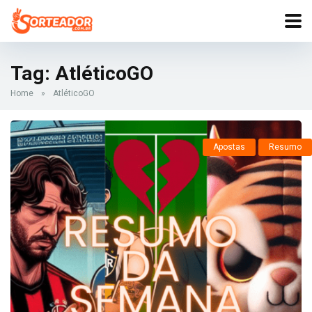
Tag:
AtléticoGO
Home
»
AtléticoGO
Apostas
Resumo