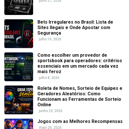
julho 21, 2026
Bets Irregulares no Brasil: Lista de
Sites Ilegais e Onde Apostar com
Segurança
julho 10, 2026
Como escolher um provedor de
sportsbook para operadores: critérios
essenciais em um mercado cada vez
mais feroz
julho 8, 2026
Roleta de Nomes, Sorteio de Equipes e
Geradores Aleatórios: Como
Funcionam as Ferramentas de Sorteio
Online
junho 23, 2026
Jogos com as Melhores Recompensas
maio 26, 2026