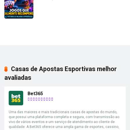
Casas de Apostas Esportivas melhor
avaliadas
Bet365
Uma das maiores e mais tradicionais casas de apostas do mundo,
que possui uma plataforma completa e segura, com transmissão ao
vivo de vários eventos e um serviço de atendimento ao cliente de
qualidade. A Bet365 oferece uma ampla gama de esportes, cassino,