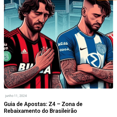
junho 11, 2024
Guia de Apostas: Z4 – Zona de
Rebaixamento do Brasileirão