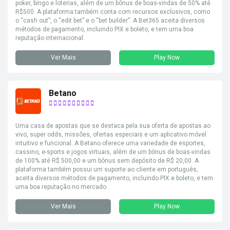
poker, bingo e loterias, além de um bônus de boas-vindas de 50% até
R$500. A plataforma também conta com recursos exclusivos, como
o “cash out”, o “edit bet” e o “bet builder”. A Bet365 aceita diversos
métodos de pagamento, incluindo PIX e boleto, e tem uma boa
reputação internacional.
Ver Mais
Play Now
Betano
Uma casa de apostas que se destaca pela sua oferta de apostas ao
vivo, super odds, missões, ofertas especiais e um aplicativo móvel
intuitivo e funcional. A Betano oferece uma variedade de esportes,
cassino, e-sports e jogos virtuais, além de um bônus de boas-vindas
de 100% até R$ 500,00 e um bônus sem depósito de R$ 20,00. A
plataforma também possui um suporte ao cliente em português,
aceita diversos métodos de pagamento, incluindo PIX e boleto, e tem
uma boa reputação no mercado.
Ver Mais
Play Now