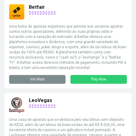
Betfair
Uma bolsa de apostas esportivas que permite aos usuários apostar
contra outros apostadores, definindo as suas próprias odds e
lucrando com a variação do mercado. A Betfair oferece uma
plataforma inovadora e dinâmica, com uma grande variedade de
esportes, cassino, poker, bingo e e-sports, além de um bônus de boas-
vindas de 100% até R$300. A plataforma também conta com
recursos exclusivos, como o “cash ou”t, o “exchange “e o “Betfair
TV”. A Betfair aceita diversos métodos de pagamento, incluindo PIX e
boleto, e tem uma excelente reputação mundial.
Ver Mais
Play Now
LeoVegas
Uma casa de apostas que se destaca pelo seu bônus sem depósito
de R$20, além de um bônus de boas-vindas de até R$ 8.000,00, uma
excelente oferta de cassino e um aplicativo móvel premiado. A
LeoVegas oferece uma variedade de esportes, cassino, e-sports e